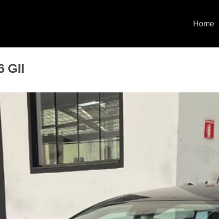
Home
 GII